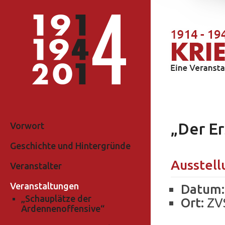
„Der Er
Vorwort
Geschichte und Hintergründe
Ausstell
Veranstalter
Veranstaltungen
Datum:
„Schauplätze der
Ort:
ZV
Ardennenoffensive“