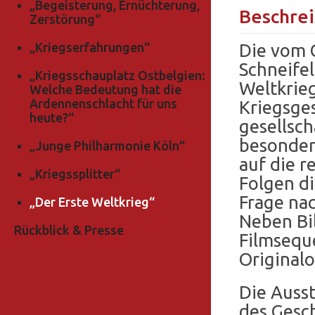
„Begeisterung, Ernüchterung,
Beschre
Zerstörung“
„Kriegserfahrungen“
Die vom 
Schneife
„Kriegsschauplatz Ostbelgien:
Weltkrie
Welche Bedeutung hat die
Ardennenschlacht für uns
Kriegsges
heute?“
gesellsch
besonder
„Junge Philharmonie Köln“
auf die r
„Kriegssplitter“
Folgen di
Frage nac
„Der Erste Weltkrieg“
Neben Bi
Rückblick & Presse
Filmsequ
Originalo
Die Ausst
des Gesch