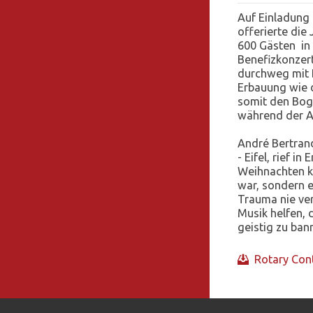
Auf Einladung d
offerierte die
600 Gästen in 
Benefizkonzer
durchweg mit 
Erbauung wie 
somit den Bog
während der A
André Bertrand
- Eifel, rief i
Weihnachten k
war, sondern e
Trauma nie verg
Musik helfen, 
geistig zu ban
Rotary Cont