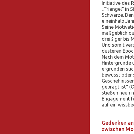
Initiative des
„Triangel“ in S
Schwarze. Den 
eineinhalb Ja
Seine Motivati
maßgeblich du
dreißiger bis 
Und somit verp
düsteren Epoc
Nach dem Motto
Hintergründe
ergründen suc
bewusst oder 
Geschehnissen
geprägt ist“ (
stießen neun n
Engagement fü
auf ein wissbe
Gedenken an
zwischen Mol