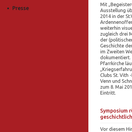
Mit „Begeister
Presse
Ausstellung üb
2014 in der St
Ardennenoffen
weiterhin visu
zugleich drei
der (politisch
Geschichte de
im Zweiten We
dokumentiert. 
Pfarrkirche läu
„Kriegserfahr
Clubs St. Vith
Venn und Schne
zum 8. Mai 2015
Eintritt.
Symposium rü
geschichtlich
Vor diesem Hin