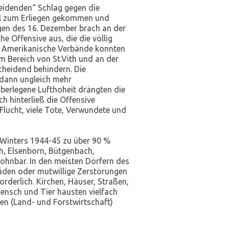
heidenden“ Schlag gegen die
ll zum Erliegen gekommen und
gen des 16. Dezember brach an der
 Offensive aus, die die völlig
b. Amerikanische Verbände konnten
 Bereich von St.Vith und an der
cheidend behindern. Die
 dann ungleich mehr
berlegene Lufthoheit drängten die
h hinterließ die Offensive
 Flucht, viele Tote, Verwundete und
 Winters 1944-45 zu über 90 %
th, Elsenborn, Bütgenbach,
ohnbar. In den meisten Dörfern des
den oder mutwillige Zerstörungen
rderlich. Kirchen, Häuser, Straßen,
Mensch und Tier hausten vielfach
en (Land- und Forst­wirtschaft)