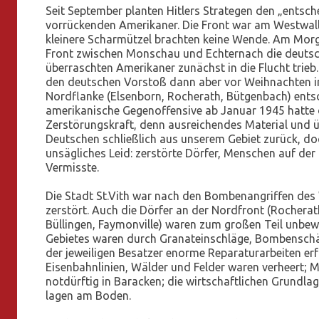
Seit September planten Hitlers Strategen den „entsc
vorrückenden Amerikaner. Die Front war am Westwa
kleinere Scharmützel brachten keine Wende. Am Mor
Front zwischen Monschau und Echternach die deutsche
überraschten Amerikaner zunächst in die Flucht trie
den deutschen Vorstoß dann aber vor Weihnachten im
Nordflanke (Elsenborn, Rocherath, Bütgenbach) ents
amerikanische Gegenoffensive ab Januar 1945 hatte
Zerstörungskraft, denn ausreichendes Material und ü
Deutschen schließlich aus unserem Gebiet zurück, doc
unsägliches Leid: zerstörte Dörfer, Menschen auf der
Vermisste.
Die Stadt St.Vith war nach den Bombenangriffen des
zerstört. Auch die Dörfer an der Nordfront (Rochera
Büllingen, Faymonville) waren zum großen Teil unbew
Gebietes waren durch Granateinschläge, Bombenschä
der jeweiligen Besatzer enorme Reparaturarbeiten erfo
Eisenbahnlinien, Wälder und Felder waren verheert; 
notdürftig in Baracken; die wirtschaftlichen Grundlag
lagen am Boden.