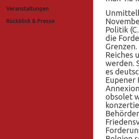
Veranstaltungen
Unmittel
November
Rückblick & Presse
Politik (
die Forde
Grenzen.
Reiches 
werden. 
es deuts
Eupener 
Annexion
obsolet 
konzertie
Behörden
Friedensv
Forderun
Belgien 