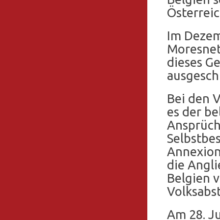
Österrei
Im Dezem
Moresnet 
dieses G
ausgesch
Bei den 
es der be
Ansprüche
Selbstbe
Annexion
die Angl
Belgien v
Volksabs
Am 28. Ju