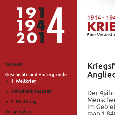
Kriegs
Vorwort
Anglie
Geschichte und Hintergründe
1. Weltkrieg
Zwischenkriegszeit
Der 4jähr
Menschen
2. Weltkrieg
Im Gebiet
Veranstalter
man 1.848