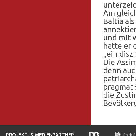
unterzeic
Am gleic
Baltia al
annektier
und mit 
hatte er
„ein disz
Die Assim
denn auc
patriarch
pragmati
die Zust
Bevölker
PROJEKT- & MEDIENPARTNER